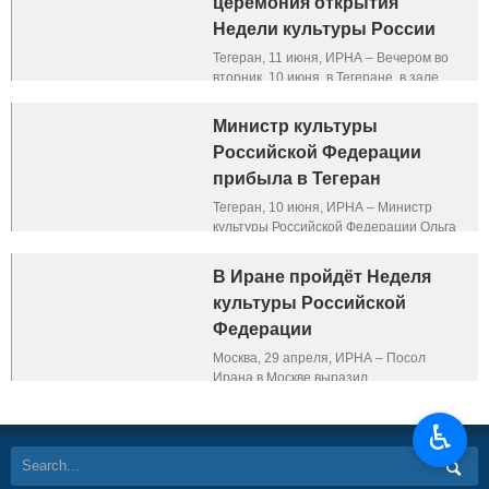
церемония открытия
Недели культуры России
Тегеран, 11 июня, ИРНА – Вечером во
вторник, 10 июня, в Тегеране, в зале
«Ваҳдат» состоялась церемония
открытия Недели культуры России в
Министр культуры
Иране. На мероприятии присутствовали
Российской Федерации
министр культуры и исламской
ориентации Ирана Сейед Аббас Салехи
прибыла в Тегеран
и министр культуры Российской
Тегеран, 10 июня, ИРНА – Министр
Федерации Ольга Любимова.
культуры Российской Федерации Ольга
Любимова прибыла в Тегеран для
участия в Неделе русской культуры в
В Иране пройдёт Неделя
Иране.
культуры Российской
Федерации
Москва, 29 апреля, ИРНА – Посол
Ирана в Москве выразил
удовлетворение в связи с проведением
Недели русской культуры в период с 9
♿︎
по 13 июня в городах Тегеран и
Исфахан.