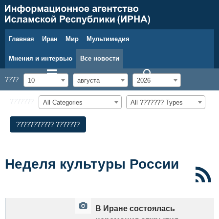
Главная
Иран
Мир
Мультимедия
10 августа 2026 г.
Мнения и интервью
Все новости
????
10
августа
2026
???????
All Categories
All ??????? Types
??????????? ???????
Неделя культуры России
В Иране состоялась