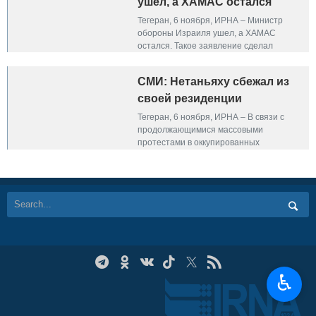
ушел, а ХАМАС остался
Тегеран, 6 ноября, ИРНА – Министр
обороны Израиля ушел, а ХАМАС
остался. Такое заявление сделал
высокопоставленный член движения
ХАМАС Сами Абу Захри.
СМИ: Нетаньяху сбежал из
своей резиденции
Тегеран, 6 ноября, ИРНА – В связи с
продолжающимися массовыми
протестами в оккупированных
палестинских территориях, вызванными
увольнением министра обороны Йоава
Галанта, распространились сообщения
о том, что премьер-министр Израиля
Биньямин Нетаньяху сбежал из своей
резиденции.
♿︎