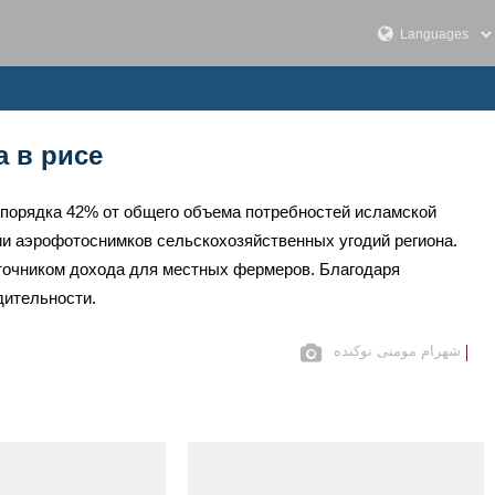
 в рисе
т порядка 42% от общего объема потребностей исламской
ии аэрофотоснимков сельскохозяйственных угодий региона.
точником дохода для местных фермеров. Благодаря
дительности.
شهرام مومنی نوکنده