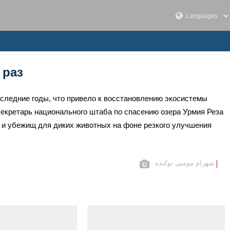
 раз
оследние годы, что привело к восстановлению экосистемы
секретарь национального штаба по спасению озера Урмия Реза
в и убежищ для диких животных на фоне резкого улучшения
شهرام مومنی نوکنده