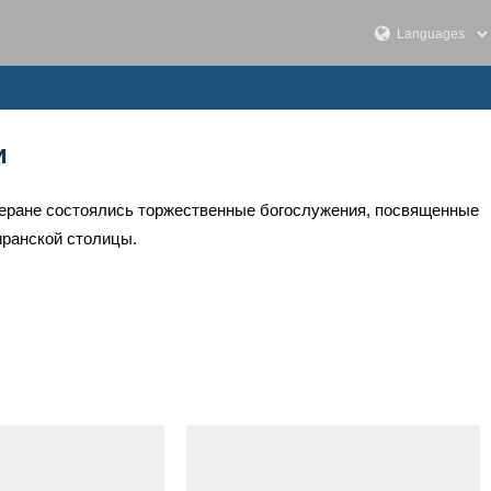
и
Тегеране состоялись торжественные богослужения, посвященные
иранской столицы.