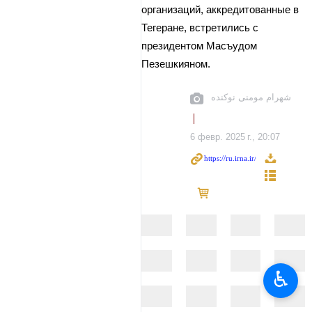
организаций, аккредитованные в
Тегеране, встретились с
президентом Масъудом
Пезешкияном.
شهرام مومنی نوکنده
6 февр. 2025 г., 20:07
♿︎