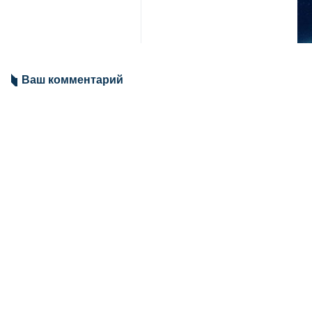
космическом пространстве реш
международное сообщество пр
Иранская делегация подчеркнула
для ликвидации последствий стих
населению.
«Нападения на гражданскую косм
космосе. Молчание мирового сооб
государствами», — отмечается в 
Кроме того, Иран подверг рез
необоснованными и опасными. Те
коммерческую спутниковую сеть St
Мир
США
0 Persons