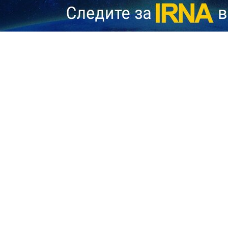
ительно осудила незаконные атаки со стороны США и Израиля н
инять незамедлительные меры для противодействия милитариз
, что удары были нанесены по сугубо гражданским, научным и ис
ийных бедствий, обеспечения спутниковой связи, проведения науч
ическую инфраструктуру представляют собой прямое нарушение 
щества перед лицом подобных действий ставит под угрозу безопа
заявлении иранской стороны.
кой критике попытки США оправдать удары по гражданским 
геран также выразил обеспокоенность в связи с возрастающей 
arlink, в предоставлении космических услуг в деструктивных и вра
Shahram 