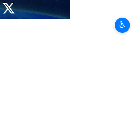
а свои мирные космические объекты. Тегеран призвал
ации космоса.
♿︎
следовательским центрам. Данная инфраструктура используется
ных изысканий и предоставления других видов гражданских услуг
Устава ООН, международного гуманитарного права и Договора о
сность мирного использования космического пространства всеми
объектам космической отрасли, назвав подобные аргументы
немирной ролью некоторых негосударственных акторов, включая
ждебных целях.
Moumeni Noukandeh