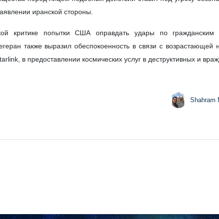
мская Республика Иран в ходе заседания Рабочей группы откры