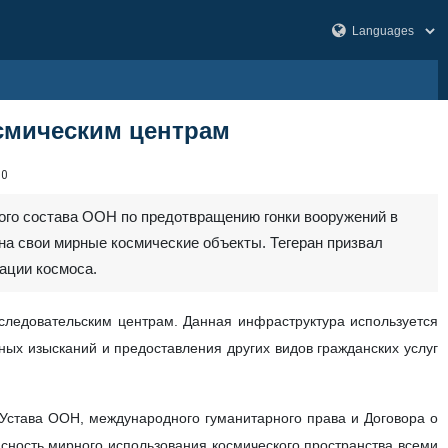
смическим центрам
00