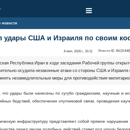
г.
е новости
л удары США и Израиля по своим ко
Новости ID:
862044
8 июл. 2026 г., 20:11