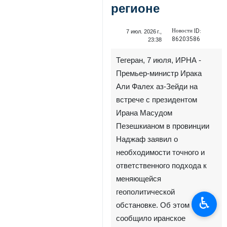
регионе
Новости ID:
7 июл. 2026 г.,
86203586
23:38
Тегеран, 7 июля, ИРНА -
Премьер-министр Ирака
Али Фалех аз-Зейди на
встрече с президентом
Ирана Масудом
Пезешкианом в провинции
Наджаф заявил о
необходимости точного и
ответственного подхода к
меняющейся
геополитической
♿︎
обстановке. Об этом
сообщило иранское