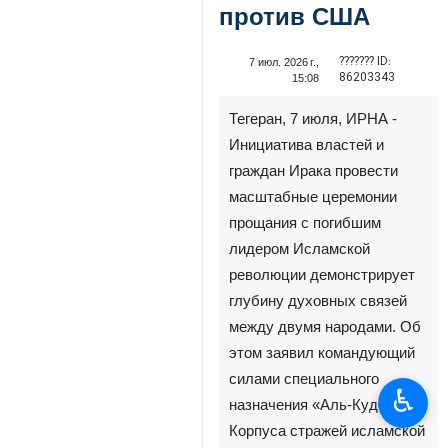
против США
??????? ID:
7 июл. 2026 г.,
86203343
15:08
Тегеран, 7 июля, ИРНА -
Инициатива властей и
граждан Ирака провести
масштабные церемонии
прощания с погибшим
лидером Исламской
революции демонстрирует
глубину духовных связей
между двумя народами. Об
этом заявил командующий
силами специального
♿︎
назначения «Аль-Кудс»
Корпуса стражей исламской