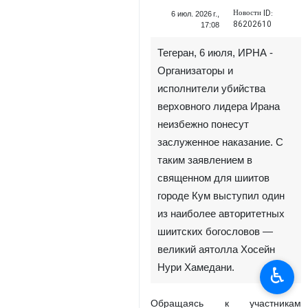
Новости ID:
6 июл. 2026 г.,
86202610
17:08
Тегеран, 6 июля, ИРНА -
Организаторы и
исполнители убийства
верховного лидера Ирана
неизбежно понесут
заслуженное наказание. С
таким заявлением в
священном для шиитов
городе Кум выступил один
из наиболее авторитетных
шиитских богословов —
великий аятолла Хосейн
Нури Хамедани.
♿︎
Обращаясь к участникам