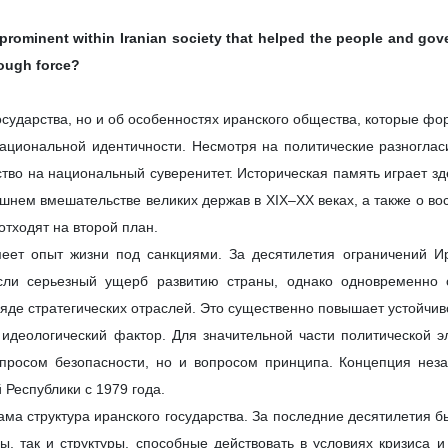
prominent within Iranian society that helped the people and gov
rough force?
государства, но и об особенностях иранского общества, которые ф
 национальной идентичности. Несмотря на политические разногла
ство на национальный суверенитет. Историческая память играет з
шнем вмешательстве великих держав в XIX–XX веках, а также о в
отходят на второй план.
меет опыт жизни под санкциями. За десятилетия ограничений И
ли серьезный ущерб развитию страны, однако одновременно о
ряде стратегических отраслей. Это существенно повышает устойчив
ь идеологический фактор. Для значительной части политической 
просом безопасности, но и вопросом принципа. Концепция неза
 Республики с 1979 года.
сама структура иранского государства. За последние десятилетия
, так и структуры, способные действовать в условиях кризиса 