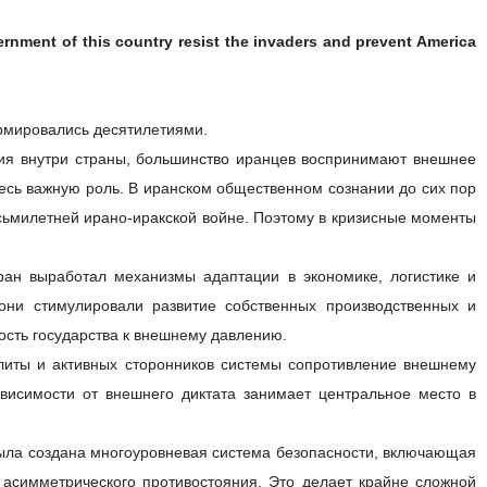
ernment of this country resist the invaders and prevent America
ормировались десятилетиями.
сия внутри страны, большинство иранцев воспринимают внешнее
десь важную роль. В иранском общественном сознании до сих пор
осьмилетней ирано-иракской войне. Поэтому в кризисные моменты
ран выработал механизмы адаптации в экономике, логистике и
ни стимулировали развитие собственных производственных и
ость государства к внешнему давлению.
элиты и активных сторонников системы сопротивление внешнему
висимости от внешнего диктата занимает центральное место в
 была создана многоуровневая система безопасности, включающая
и асимметрического противостояния. Это делает крайне сложной