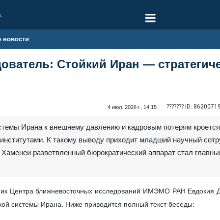
г.
е новости
ователь: Стойкий Иран — стратегич
??????? ID:
8620071
4 июл. 2026 г., 14:15
стемы Ирана к внешнему давлению и кадровым потерям кроется
институтами. К такому выводу приходит младший научный сот
 Хаменеи разветвленный бюрократический аппарат стал главн
ник Центра ближневосточных исследований ИМЭМО РАН Евдокия До
кой системы Ирана. Ниже приводится полный текст беседы: