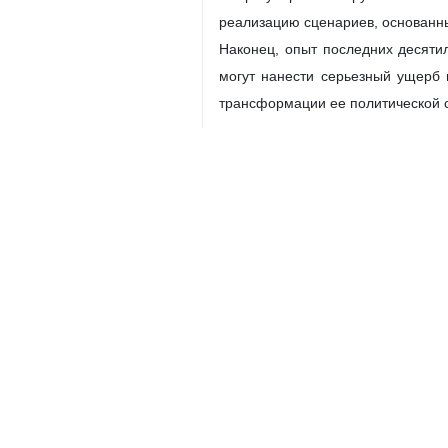
реализацию сценариев, основанн
Наконец, опыт последних десяти
могут нанести серьезный ущерб 
трансформации ее политической 
2- Specifically, can you express
contribution to the development of
На мой взгляд, одним из главны
человека. На протяжении десят
обеспечивать работу государства 
Важную роль сыграла и особая
президентом, парламентом, суде
потерям.
Несомненно концепция «Взгляд 
Кроме того, при нем Иран значи