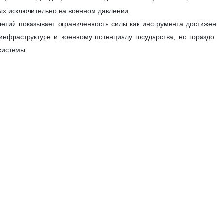
ых исключительно на военном давлении.
летий показывает ограниченность силы как инструмента достиже
инфраструктуре и военному потенциалу государства, но гораздо 
системы.
 your view on Ayatollah Seyyed Ali Khamenei, the Supreme Leader o
 Iran-Russia relations. Did his strategic vision in anticipating th
х элементов стратегического наследия аятоллы Хаменеи стало 
илетий в Иране формировались не только военные возможност
даже в кризисных условиях.
 система распределения власти. Полномочия в Иране разде
бной властью, КСИР и другими структурами. Такая модель сделал
на Восток» Сейеда Али Хаменеи сыграла важную роль в укрепле
тельно укрепил свой военный потенциал, делая ставку на ассими