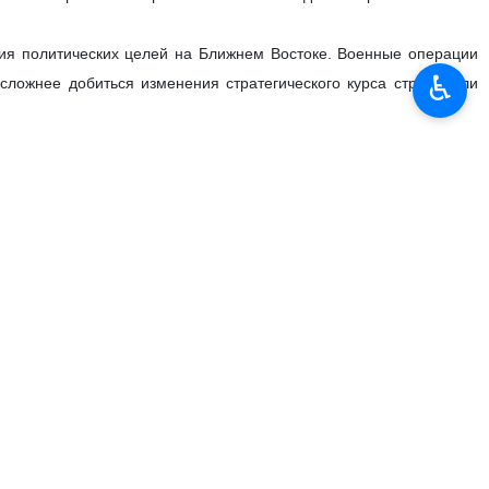
ния политических целей на Ближнем Востоке. Военные операции
♿︎
сложнее добиться изменения стратегического курса страны или
f Iran, who was assassinated in the recent war. He made a great
e situation help Iran get through the current stage?
создание системы, устойчивость которой не зависит от одного
и, но и разветвленный бюрократический аппарат, способный
лены между несколькими институтами — Верховным лидером,
а государство менее уязвимым к внешнему давлению и кадровым
нии отношений с Россией и другими незападными партнерами.
тричные средства ведения войны. Однако не менее важным было