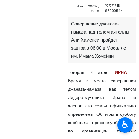
??????? ID:
4 июл. 2026 г.,
86200544
12:18
Совершение джаназа-
намаза над телом аятоллы
Али Хаменеи пройдет
завтра в 06:00 в Мосалле
им. Имама Хомейни
Тегеран, 4 июля,
ИРНА
—
Время и место совершения
джаназа-намаза над телом
Лидера-мученика Ирана и
членов его семьи официально
определены. Об этом в субботу
♿︎
сообщила пресс-служба штаба
по организации траурных