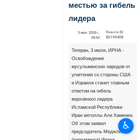
местью за гибель
лидера
Новости ID:
3 июл. 2026 г.,
86199408
09:50
Тегеран, 3 июля, ИРНА -
Освобождение
мусульманских народов от
угнетения со стороны США
и Израиля станет главным
ответом на гибель
верховного лидера
Исламской Республики
Иран аятоллы Али Хаменеи.
♿︎
Об этом заявил
председатель Меджлиса
(парламента) Ирана