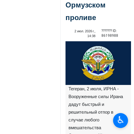
Ормузском
проливе
??????? ID:
2 июл. 2026 г.,
86198988
14:38
Тегеран, 2 июля, ИРНА -
Вооруженные силы Ирана
дадут быстрый и
решительный отпор в
♿︎
случае любого
вмешательства