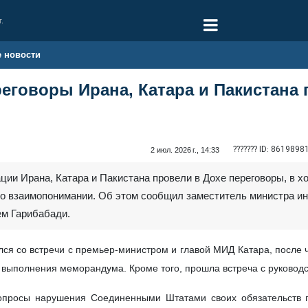
г.
е новости
реговоры Ирана, Катара и Пакистан
??????? ID:
8619898
2 июл. 2026 г., 14:33
ации Ирана, Катара и Пакистана провели в Дохе переговоры, в
 взаимопонимании. Об этом сообщил заместитель министра ин
м Гарибабади.
лся со встречи с премьер-министром и главой МИД Катара, после ч
 выполнения меморандума. Кроме того, прошла встреча с руководс
опросы нарушения Соединенными Штатами своих обязательств 