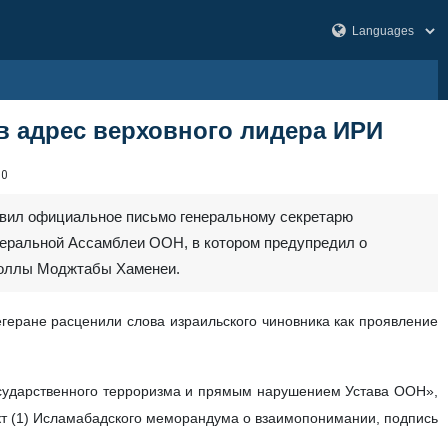
в адрес верховного лидера ИРИ
30
авил официальное письмо генеральному секретарю
неральной Ассамблеи ООН, в котором предупредил о
ятоллы Моджтабы Хаменеи.
еране расценили слова израильского чиновника как проявление
осударственного терроризма и прямым нарушением Устава ООН»,
нкт (1) Исламабадского меморандума о взаимопонимании, подпись