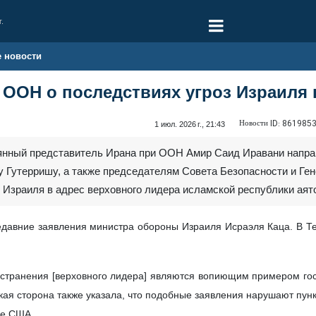
г.
е новости
ООН о последствиях угроз Израиля 
Новости ID:
861985
1 июл. 2026 г., 21:43
оянный представитель Ирана при ООН Амир Саид Иравани напр
у Гутерришу, а также председателям Совета Безопасности и Ге
ы Израиля в адрес верховного лидера исламской республики а
давние заявления министра обороны Израиля Исраэля Каца. В Тег
устранения [верховного лидера] являются вопиющим примером г
кая сторона также указала, что подобные заявления нарушают пу
ле США.