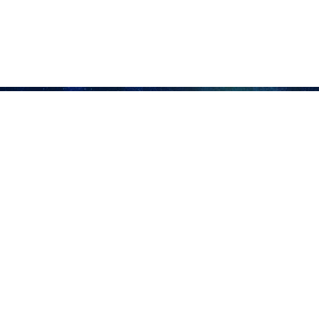
кты меморандума о взаимопонимании между Тегераном и Вашингт
Масъуд Пезешкиян, выступая на 33-й конференции по денежно-к
ога, президент подтвердил неизменность позиции Ирана, основы
нас не было атомной бомбы. Это то, на чем неоднократно настаив
еобходимость зафиксировать это на бумаге, мы готовы письменно 
вка активов
на привел конкретные данные о позитивном влиянии дипломатичес
колько дней Иран экспортировал более 16 млн баррелей нефти.
е договоренности открывают Тегерану прямой доступ к собстве
 производственного сектора и стимулирование экономического рост