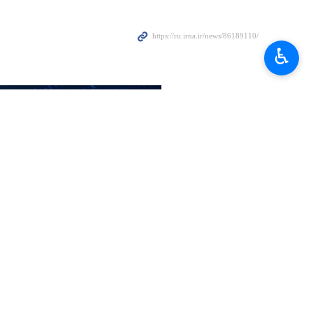
оном в основном отвечают интересам иранского народа. Об
♿︎
редитной и банковской политике в Центральном банке ИРИ.
вающейся на фетве верховного лидера страны.
ал верховный лидер исламской революции, и мы заявляли об этом
подтвердить, что Иран не намерен создавать ядерное оружие», —
ких процессов на экономику страны:
нным финансовым средствам, которые будут направлены через
а.