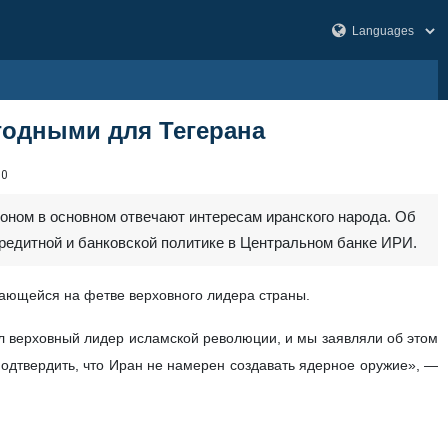
годными для Тегерана
10