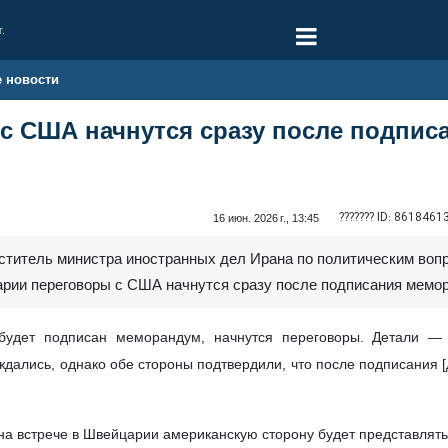
г.
е новости
 с США начнутся сразу после подпис
??????? ID:
8618461
16 июн. 2026 г., 13:45
еститель министра иностранных дел Ирана по политическим во
рии переговоры с США начнутся сразу после подписания мемо
будет подписан меморандум, начнутся переговоры. Детали — 
дались, однако обе стороны подтвердили, что после подписания 
 на встрече в Швейцарии американскую сторону будет представля