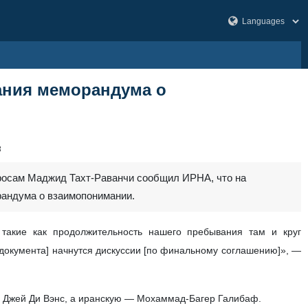
ания меморандума о
3
просам Маджид Тахт-Раванчи сообщил ИРНА, что на
рандума о взаимопонимании.
такие как продолжительность нашего пребывания там и круг
[документа] начнутся дискуссии [по финальному соглашению]», —
ть Джей Ди Вэнс, а иранскую — Мохаммад-Багер Галибаф.