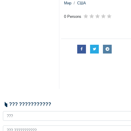
Мир
США
0 Persons
??? ???????????