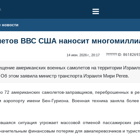
г.
е новости
летов ВВС США наносит многомилл
??????? ID:
8618269
14 июн. 2026 г., 20:17
мещение американских военных самолетов на территории Израил
Об этом заявила министр транспорта Израиля Мири Регев.
ло 72 американских самолетов-заправщиков, переброшенных в рег
 аэропорту имени Бен-Гуриона. Военная техника заняла более 
ившаяся ситуация угрожает массовой отменой пассажирских рей
значительным финансовым потерям для авиаперевозчиков и туристи