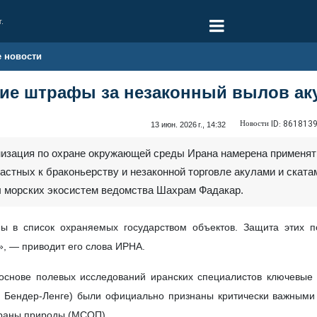
г.
е новости
ие штрафы за незаконный вылов аку
Новости ID:
861813
13 июн. 2026 г., 14:32
анизация по охране окружающей среды Ирана намерена применя
астных к браконьерству и незаконной торговле акулами и ската
 морских экосистем ведомства Шахрам Фадакар.
ны в список охраняемых государством объектов. Защита этих 
», — приводит его слова ИРНА.
 основе полевых исследований иранских специалистов ключевые
 и Бендер-Ленге) были официально признаны критически важным
храны природы (МСОП).