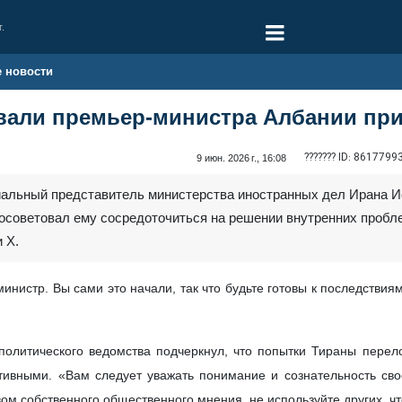
г.
е новости
вали премьер-министра Албании при
??????? ID:
8617799
9 июн. 2026 г., 16:08
иальный представитель министерства иностранных дел Ирана И
посоветовал ему сосредоточиться на решении внутренних проб
 X.
министр. Вы сами это начали, так что будьте готовы к последстви
политического ведомства подчеркнул, что попытки Тираны перело
ивными. «Вам следует уважать понимание и сознательность своег
вом собственного общественного мнения, не используйте других, ч