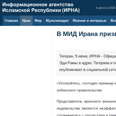
6 августа 2026 
Главная
Иран
Мир
Мультимедия
Мнения и интервью
Вс
В МИД Ирана приз
Тегеран, 9 июня, ИРНА - Офиц
Эди Рамы в адрес Тегерана и 
опубликовал в социальной сети
«Успокойтесь, господин премьер-
албанского правительства.
Представитель иранского внешне
недовольства являются неэффект
сталкиваетесь с протестами и гне