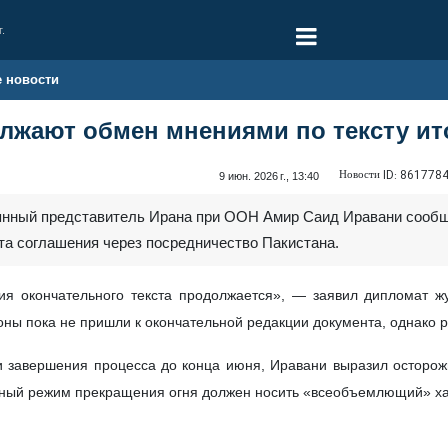
г.
е новости
лжают обмен мнениями по тексту ит
Новости ID:
861778
9 июн. 2026 г., 13:40
оянный представитель Ирана при ООН Амир Саид Иравани сообщ
та соглашения через посредничество Пакистана.
я окончательного текста продолжается», — заявил дипломат ж
оны пока не пришли к окончательной редакции документа, однако р
и завершения процесса до конца июня, Иравани выразил осторо
ьный режим прекращения огня должен носить «всеобъемлющий» хар