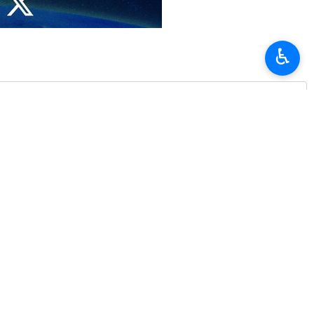
этом заявил президент США Дональд Трамп.
ре аналитической программы «Встреча с прессой» на телеканале
♿︎
мирные инициативы, Трамп признал дипломатическую стойкость
гулированию до сих пор не подписано.
кризиса. Боевые действия в зоне конфликта начались в конце
ублики Иран.
Moumeni Noukandeh