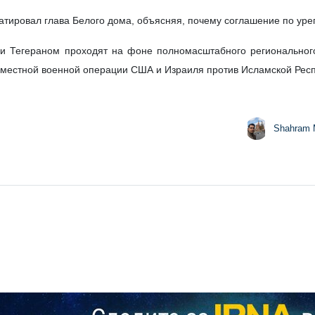
водство Ирана до сих пор не пришло к окончательному соглаше