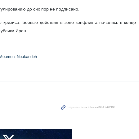
нию с Соединенными Штатами о прекращении текущего