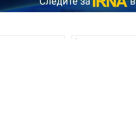
ольку занимает сильную и гордую позицию на переговорах. Об 
канский лидер сделал в интервью ведущей Кристен Велкер в эфи
ческую повестку и попытки сторон выработать жизнеспособные 
атировал глава Белого дома, объясняя, почему соглашение по уре
 Тегераном проходят на фоне полномасштабного регионального 
вместной военной операции США и Израиля против Исламской Респ
Shahram 