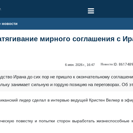
г.
е новости
атягивание мирного соглашения с Ир
Новости ID:
861748
6 июн. 2026 г., 16:47