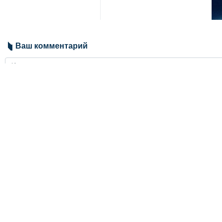
вооруженного конфликта, поск
Соответствующее заявление амери
NBC News.
Комментируя текущую дипломати
оппонентов.
«Они сильные и гордые», — конст
Переговоры между Вашингтоном и
февраля прошлого года после со
Мир
США
0 Persons