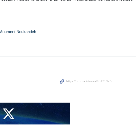
беспокоенность в связи с постоянной модернизацией и
нского шиитского движения «Хезболлах». Об израильских