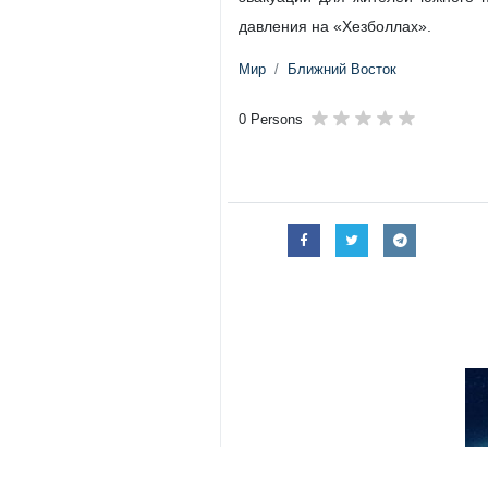
Тегеран, 2 июня, ИРНА - Кома
усовершенствованием беспилот
военных источниках сообщает г