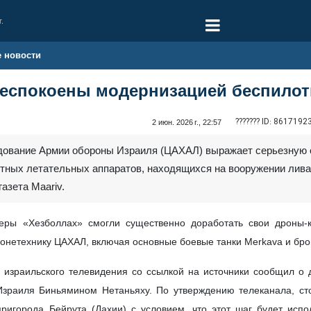
г.
е новости
беспокоены модернизацией беспилот
??????? ID:
8617192
2 июн. 2026 г., 22:57