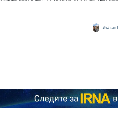
ндование Армии обороны Израиля (ЦАХАЛ) выражает серьезную о
ных летательных аппаратов, находящихся на вооружении лива
азета Maariv.