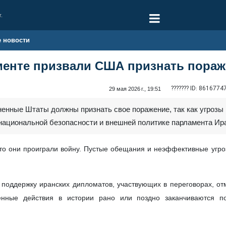
г.
е новости
менте призвали США признать пораж
??????? ID:
8616774
29 мая 2026 г., 19:51
иненные Штаты должны признать свое поражение, так как угроз
 национальной безопасности и внешней политике парламента И
то они проиграли войну. Пустые обещания и неэффективные угроз
 поддержку иранских дипломатов, участвующих в переговорах, от
нные действия в истории рано или поздно заканчиваются по