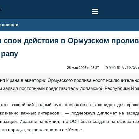
г.
е новости
л свои действия в Ормузском проли
праву
??????? ID:
8616726
28 мая 2026 г., 23:37
вия Ирана в акватории Ормузского пролива носят исключительн
м заявил постоянный представитель Исламской Республики Ир
 этот важнейший водный путь превратился в коридор для вражд
 жизненно важных интересов», — подчеркнул дипломат на засе
низации. Иравани напомнил, что ООН была создана на основе тв
го порядка, закрепленного в ее Уставе.