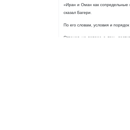
«Иран и Оман как сопредельные 
сказал Багери.
По его словам, условия и порядок
Отвечая на вопрос о том, дости
согласия по всем вопросам, мы сч
Заместитель секретаря Высшего
подчеркнул, что вопрос об иранск
Иран
Политика
0 Persons