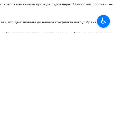
о нового механизма прохода судов через Ормузский пролив», —
♿︎
тех, что действовали до начала конфликта вокруг Ирана.
и Ормузского пролива, Багери заявил: «Пока мы не достигнем
мые контакты между Ираном и США продолжаются. При этом он