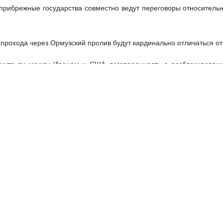
прибрежные государства совместно ведут переговоры относительн
 прохода через Ормузский пролив будут кардинально отличаться от 
гнута ли между Ираном и США договоренность о разблокировани
итаем, что не договорились ни о чем».
 совета национальной безопасности также сообщил, что непря
их запасах обогащенного урана не стоит на повестке переговоров.