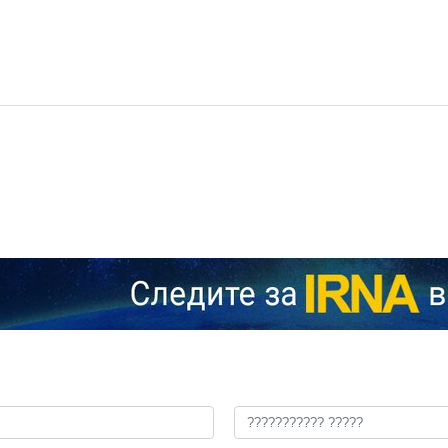
ика применения беспилотных летательных аппаратов (БПЛА) от
ую угрозу для Армии обороны Израиля (ЦАХАЛ). Об этом сообщае