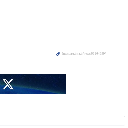
рядами шиитской организации «Хезболлах» эволюционировала
т газета Yedioth Ahronoth.