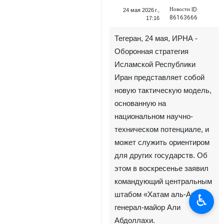
Новости ID:
24 мая 2026 г.,
86163666
17:16
Тегеран, 24 мая, ИРНА -
Оборонная стратегия
Исламской Республики
Иран представляет собой
новую тактическую модель,
основанную на
национальном научно-
техническом потенциале, и
может служить ориентиром
для других государств. Об
этом в воскресенье заявил
командующий центральным
штабом «Хатам аль-Анбия»
♿︎
генерал-майор Али
Абдоллахи.