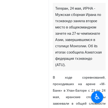
Тегеран, 24 мая, ИРНА -
Мужская сборная Ирана по
тхэквондо заняла второе
место в общекомандном
зачете на 27-м чемпионате
Азии, завершившемся в
столице Монголии. Об its
итогах сообщила Азиатская
федерация тхэквондо
(ATU).
В ходе соревнований,
проходивших на арене «М-
Банк» в Улан-Баторе с 21 по 24
♿︎
мая, иранские спортсмены
завоевали в общей сложности