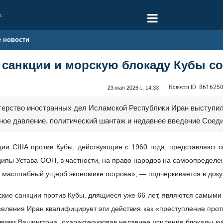
г.
е новости
 санкции и морскую блокаду Кубы с
Новости ID:
861625
23 мая 2026 г., 14:33
стерство иностранных дел Исламской Республики Иран выступи
ное давление, политический шантаж и недавнее введение Сое
ции США против Кубы, действующие с 1960 года, представляют с
пы Устава ООН, в частности, на право народов на самоопределе
и масштабный ущерб экономике острова», — подчеркивается в док
нские санкции против Кубы, длящиеся уже 66 лет, являются самым
селения Иран квалифицирует эти действия как «преступление пр
виям Вашингтона, охарактеризовав недавнее усиление блокады ку