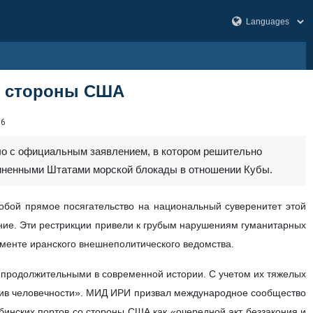
о стороны США
06
ло с официальным заявлением, в котором решительно
диненными Штатами морской блокады в отношении Кубы.
обой прямое посягательство на национальный суверенитет этой
ние. Эти рестрикции привели к грубым нарушениям гуманитарных
ументе иранского внешнеполитического ведомства.
и продолжительными в современной истории. С учетом их тяжелых
отив человечности». МИД ИРИ призвал международное сообщество
бинских портов со стороны США как «очередной акт беззакония и