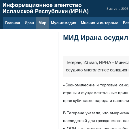
8 августа 2026 
Главная
Иран
Мир
Мультимедия
Мнения и интервью
Вс
МИД Ирана осудил
Тегеран, 23 мая, ИРНА - Мини
осудило многолетнее санкцион
«Экономические и торговые санк
страны и фундаментальные принци
прав кубинского народа и нанесл
В Тегеране указали, что америка
последствий для гражданского на
и ООН дать жесткую оценку дейст