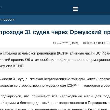
г.
е новости
проходе 31 судна через Ормузский п
Новости ID:
861610
21 мая 2026 г., 19:29
уса стражей исламской революции (КСИР, элитные части ВС Ира
узский пролив. Об этом сообщило официальное информационное
ких сил КСИР.
жности 31 судно, включая нефтеналивные танкеры, контейнеровоз
асности со стороны военно-морских сил КСИР», — говорится в со
подчеркнули, что принимают все необходимые меры для подде
кой армии и беспрецедентный рост напряженности в Персидском з
альные усилия для поддержания определенного и безопасного