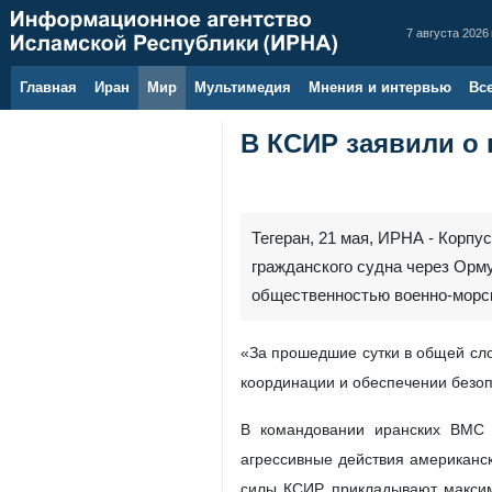
7 августа 2026 
Главная
Иран
Мир
Мультимедия
Мнения и интервью
Вс
В КСИР заявили о 
Тегеран, 21 мая, ИРНА - Корп
гражданского судна через Орм
общественностью военно-морс
«За прошедшие сутки в общей сло
координации и обеспечении безоп
В командовании иранских ВМС 
агрессивные действия американс
силы КСИР прикладывают максим