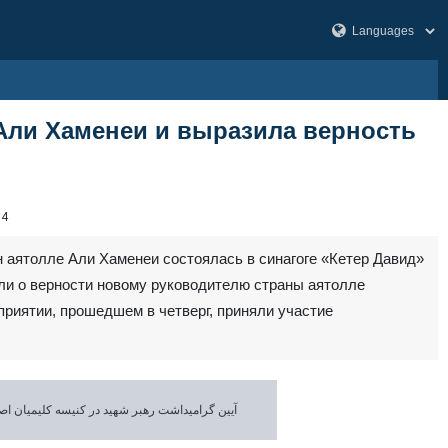
Али Хаменеи и выразила верность
74
 аятолле Али Хаменеи состоялась в синагоге «Кетер Давид»
ли о верности новому руководителю страны аятолле
иятии, прошедшем в четверг, приняли участие
آیین گرامیداشت رهبر شهید در کنیسه کلیمیان ا