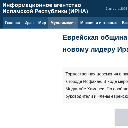
7 августа 2026 
Главная
Иран
Мир
Мультимедия
Мнения и интервью
Вс
Еврейская община
новому лидеру Ир
Торжественная церемония в па
в городе Исфахан. В ходе мер
Моджтабе Хаменеи. По сообщен
руководители и члены еврейс