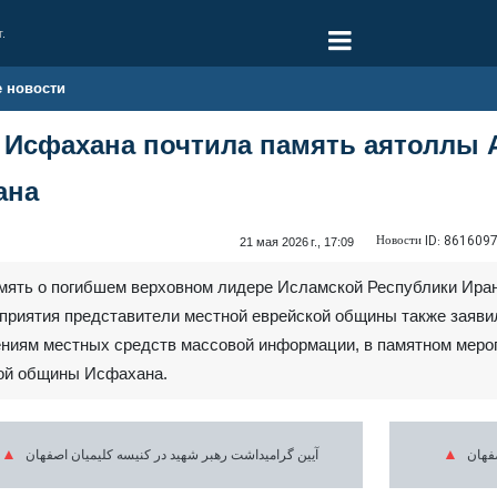
г.
е новости
 Исфахана почтила память аятоллы 
ана
Новости ID:
861609
21 мая 2026 г., 17:09
мять о погибшем верховном лидере Исламской Республики Иран
оприятия представители местной еврейской общины также заяви
иям местных средств массовой информации, в памятном меропр
кой общины Исфахана.
صفهان
آیین گرامیداشت رهبر شهید در کنیسه کلیمیان اصفهان