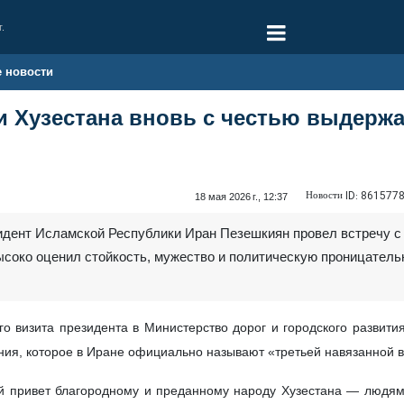
г.
е новости
и Хузестана вновь с честью выдерж
Новости ID:
861577
18 мая 2026 г., 12:37
идент Исламской Республики Иран Пезешкиян провел встречу с 
высоко оценил стойкость, мужество и политическую проницател
о визита президента в Министерство дорог и городского развити
ия, которое в Иране официально называют «третьей навязанной 
 привет благородному и преданному народу Хузестана — людям,