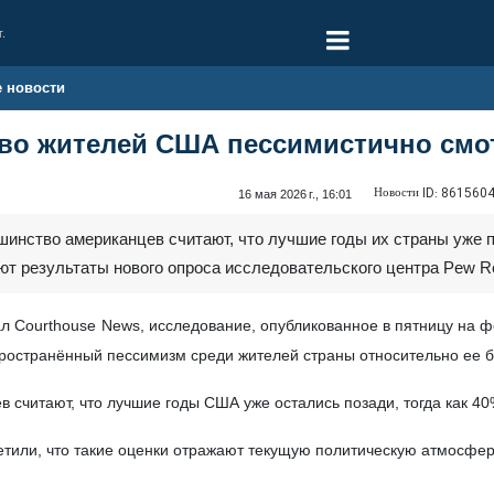
г.
е новости
во жителей США пессимистично смот
Новости ID:
861560
16 мая 2026 г., 16:01
шинство американцев считают, что лучшие годы их страны уже 
ют результаты нового опроса исследовательского центра Pew R
л Courthouse News, исследование, опубликованное в пятницу на 
ространённый пессимизм среди жителей страны относительно ее 
 считают, что лучшие годы США уже остались позади, тогда как 4
тили, что такие оценки отражают текущую политическую атмосферу