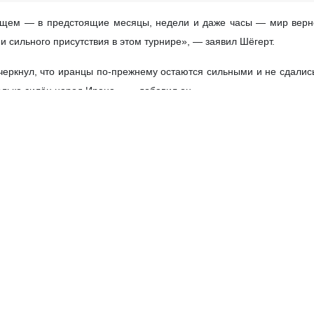
ущем — в предстоящие месяцы, недели и даже часы — мир верне
 сильного присутствия в этом турнире», — заявил Шёгерт.
дчеркнул, что иранцы по‑прежнему остаются сильными и не сдали
олько силён народ Ирана», — добавил он.