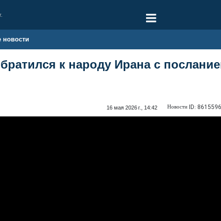
г.
е новости
братился к народу Ирана с послание
Новости ID:
861559
16 мая 2026 г., 14:42