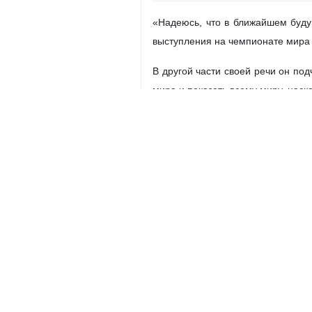
«Надеюсь, что в ближайшем буд
выступления на чемпионате мира и
В другой части своей речи он по
мира и показать всему миру, наск
Иран
Спорт
1 Persons
Теги
Экспорт
Футбол