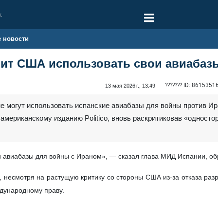
г.
е новости
лит США использовать свои авиабаз
??????? ID:
8615351
13 мая 2026 г., 13:49