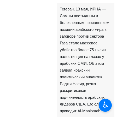
Тегеран, 13 мая, ИРНА —
Самым постыдным и
болезненным проявлением
позиции арабского мира в
заговоре против сектора
Газа стало массовое
убийство более 75 тысяч
палестинцев на глазах у
арабских СМИ. Об этом
заявил иракский
политический аналитик
Раджи Насир, резко
раскритиковав
подчинённость арабских
♿︎
лидеров США. Его слова
приводит Al-Maalomah.