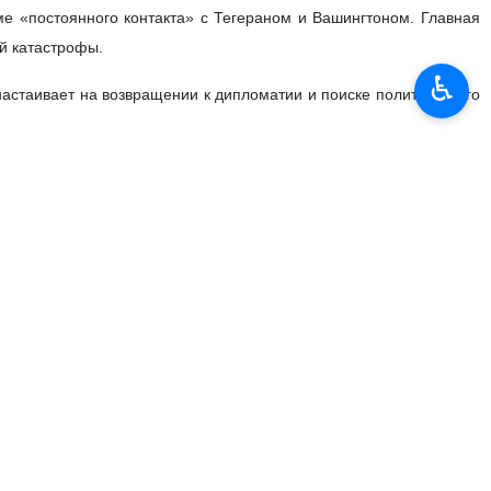
е «постоянного контакта» с Тегераном и Вашингтоном. Главная
й катастрофы.
♿︎
настаивает на возвращении к дипломатии и поиске политического
ива. Фидан отметил, что блокада этой водной артерии бьет по
йны». Он подчеркнул, что государства региона не должны ждать
и безопасности.
осознать: стабильность — это наша общая задача. Мы не можем