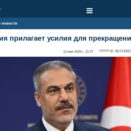
г.
е новости
ция прилагает усилия для прекраще
??????? ID:
8615285
12 мая 2026 г., 21:37