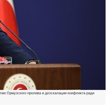
ытию Ормузского пролива и деэскалации конфликта ради