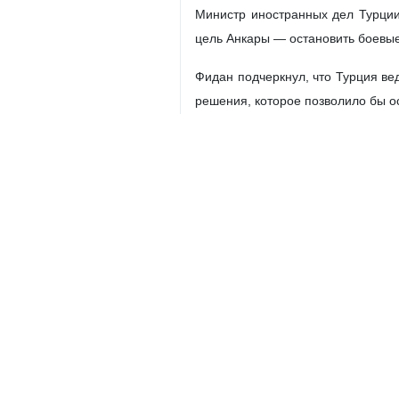
Министр иностранных дел Турции
цель Анкары — остановить боевые
Фидан подчеркнул, что Турция ве
решения, которое позволило бы о
Одной из приоритетных задач ту
интересам всех стран региона и 
Глава МИД Турции выступил с пре
помощи извне, а обязаны сами взя
«Мы делаем всё возможное для с
позволить внешним конфликтам р
Мир
Азия
0 Persons