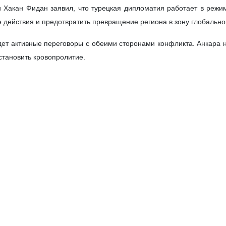
 Хакан Фидан заявил, что турецкая дипломатия работает в режим
 действия и предотвратить превращение региона в зону глобально
дет активные переговоры с обеими сторонами конфликта. Анкара 
становить кровопролитие.
рецкой стороны является содействие открытию Ормузского прол
мировой экономике.
дупреждением: «Ближний Восток все еще находится под тенью во
ть на себя ответственность за сохранение собственного будущего 
нижения напряженности. Однако страны нашего региона должны 
азрушить наш дом», — заявил Хакан Фидан.