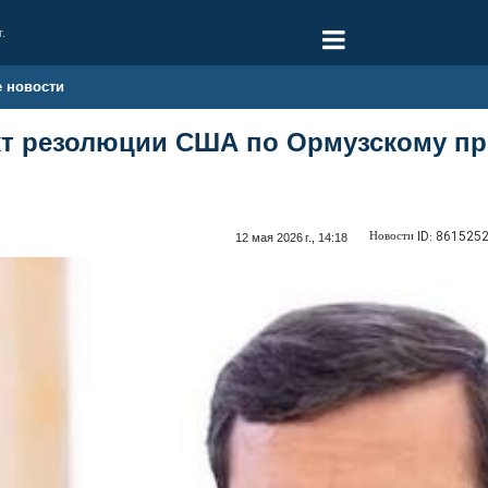
г.
е новости
кт резолюции США по Ормузскому пр
Новости ID:
861525
12 мая 2026 г., 14:18