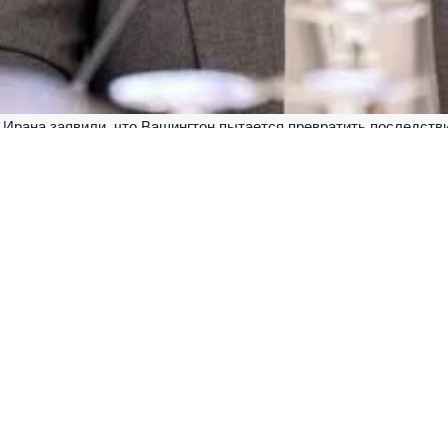
 Ирана заявили, что Вашингтон пытается превратить последств
нных дел Ирана по правовым и международным вопросам Казем
щении в социальной сети X дипломат охарактеризовал подготов
уляцию.
их региональные союзники пытаются «поменять местами причи
 на военную агрессию и незаконную блокаду как проблему, требу
цип «свободы судоходства» является уважаемой правовой нор
става ООН».
ициатива по морской безопасности в регионе не может считаться н