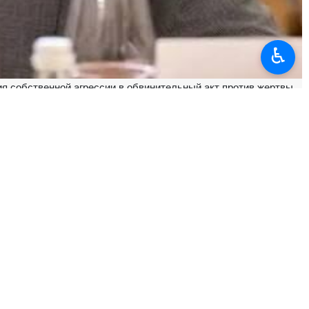
♿︎
ия собственной агрессии в обвинительный акт против жертвы
 Гарибабади подверг резкой критике действия США в Совете
ленный Вашингтоном проект резолюции по ситуации в Ормузском
ну и следствие». Проект резолюции направлен на то, чтобы
ющую международного вмешательства против самого Тегерана.
мой, однако он не может интерпретироваться «избирательно,
ейтральной или юридически обоснованной, если она игнорирует: