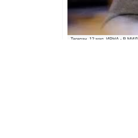
Тегеран, 12 мая, ИРНА - В МИД
давления и атак.
Заместитель министра иностра
Безопасности ООН. В своем сооб
проливе как политическую манип
По словам Гарибабади, США и 
представить ответные меры Ирана
Дипломат подчеркнул, что прин
политизированно и в отрыве от У
Гарибабади заявил, что любая ин