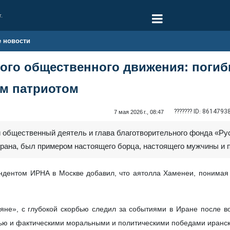
г.
е новости
кого общественного движения: поги
м патриотом
??????? ID:
8614793
7 мая 2026 г., 08:47