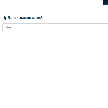
пролив будет атакована. Об 
«Мы неоднократно заявляли, что
безопасный проход осуществляетс
Абдоллахи отметил, что вооружё
торговые и нефтяные суда возде
безопасности.
Он также предупредил, что любые
пролива. Кроме того, командующи
Иран
Оборона
0 Persons
Теги