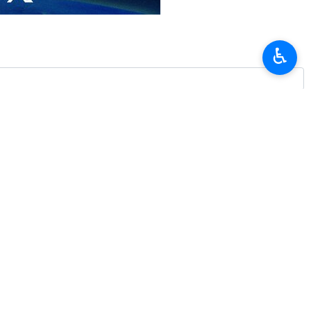
ия» Али Абдоллахи.
ужённых сил Исламской Республики Иран, и при любых условиях
♿︎
годняшнем послании.
е пролива и надёжно контролируют обстановку. Он призвал все
ого согласования с иранскими военными, чтобы избежать угроз
ться как цель в случае попытки приблизиться или войти в зону
ствий, способных привести их к непоправимому раскаянию».