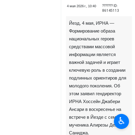
??????? ID:
4 мая 2026 г., 10:40
86145113
Йезд, 4 мая, ИРНА —
Формирование образа
национальных героев
средствами массовой
информации является
важной задачей и играет
ключевую роль в создании
подлинных ориентиров для
молодого поколения. Об
этом заявил гендиректор
ИРНА Хоссейн Джабери
Ансари в воскресенье на
встрече в Йезде с семьёй
♿︎
мученика Алирезы Дехгани
Саниджа.