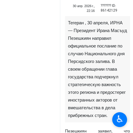
??????? ID:
30 апр. 2026 г.,
86142129
22:16
Тегеран , 30 апреля, ИРНА
— Президент Ирана Масъуд
Пезешкиян направил
официальное послание по
случаю Национального дня
Персидского залива. В
своем обращении глава
государства подчеркнул
стратегическую важность
этого региона и предостерег
иностранных акторов от
вмешательства в дела
прибрежных стран.
♿︎
Пезешкиян заявил, что