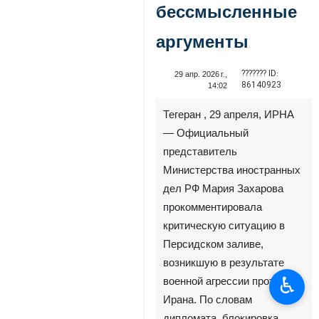
бессмысленные
аргументы
??????? ID:
29 апр. 2026 г.,
86140923
14:02
Тегеран , 29 апреля, ИРНА
— Официальный
представитель
Министерства иностранных
дел РФ Мария Захарова
прокомментировала
критическую ситуацию в
Персидском заливе,
возникшую в результате
♿︎
военной агрессии против
Ирана. По словам
дипломата, блокировка