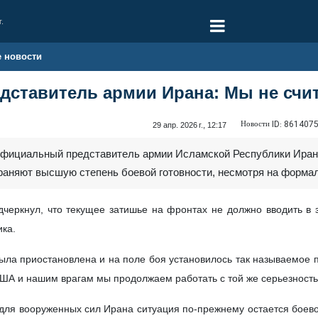
г.
е новости
ставитель армии Ирана: Мы не счит
Новости ID:
861407
29 апр. 2026 г., 12:17
Официальный представитель армии Исламской Республики Иран 
аняют высшую степень боевой готовности, несмотря на форма
черкнул, что текущее затишье на фронтах не должно вводить в 
ка.
 была приостановлена и на поле боя установилось так называемое 
США и нашим врагам мы продолжаем работать с той же серьезность
для вооруженных сил Ирана ситуация по-прежнему остается боев