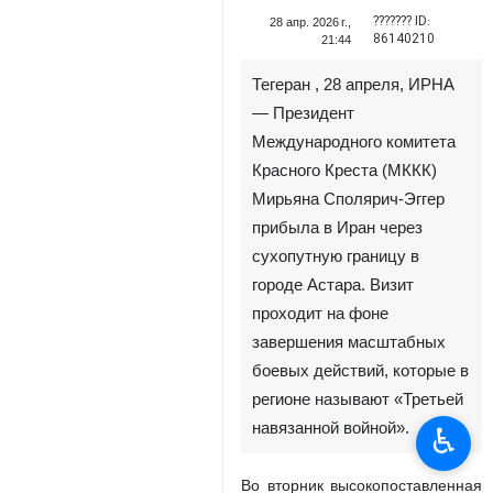
??????? ID:
28 апр. 2026 г.,
86140210
21:44
Тегеран , 28 апреля, ИРНА
— Президент
Международного комитета
Красного Креста (МККК)
Мирьяна Сполярич-Эггер
прибыла в Иран через
сухопутную границу в
городе Астара. Визит
проходит на фоне
завершения масштабных
боевых действий, которые в
регионе называют «Третьей
навязанной войной».
♿︎
Во вторник высокопоставленная