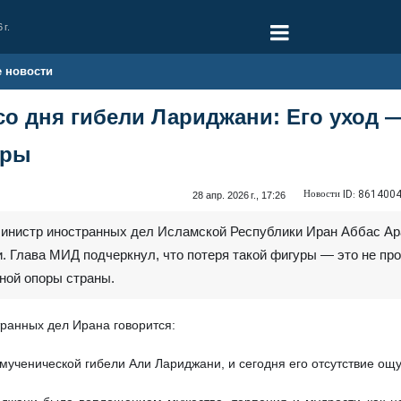
 г.
е новости
 со дня гибели Лариджани: Его уход 
оры
Новости ID:
861400
28 апр. 2026 г., 17:26