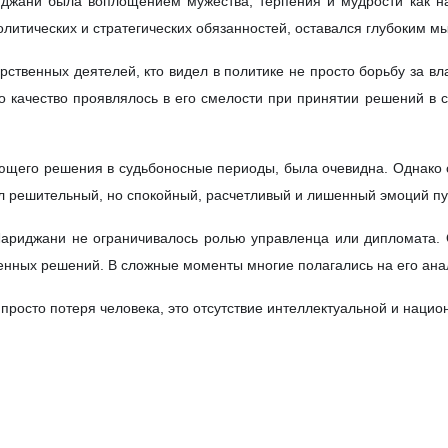
Министр иностранных дел Исламской Республики Иран Аббас Ара