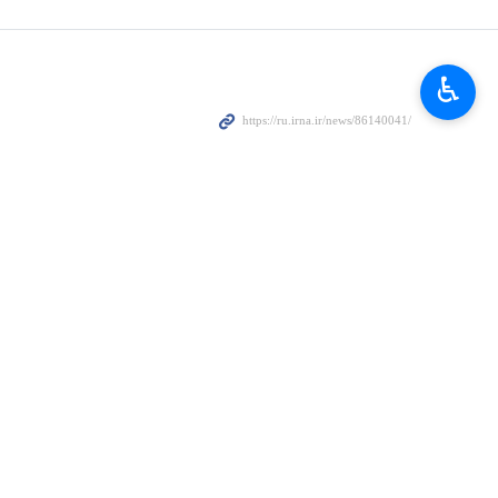
сто утрата отдельного человека, но исчезновение мощной
♿︎
щается острее, чем когда-либо.
 внутренней, так и на международной арене. Человек, который
мыслителем и преданным наставником.
асть, а поприще для проявления нравственной ответственности и
 самые критические моменты и в исключительной выдержке перед
особую глубину его характеру придавало осознанное терпение: в
ть.
Он был интеллектуальной точкой опоры и гарантом уверенности