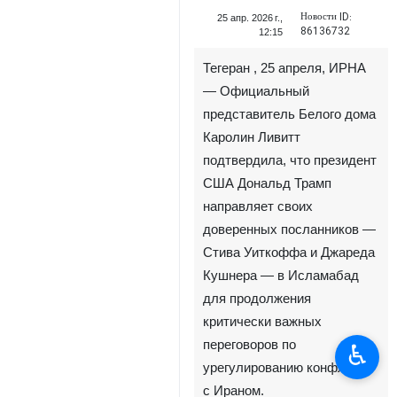
Новости ID:
25 апр. 2026 г.,
86136732
12:15
Тегеран , 25 апреля, ИРНА
— Официальный
представитель Белого дома
Каролин Ливитт
подтвердила, что президент
США Дональд Трамп
направляет своих
доверенных посланников —
♿︎
Стива Уиткоффа и Джареда
Кушнера — в Исламабад