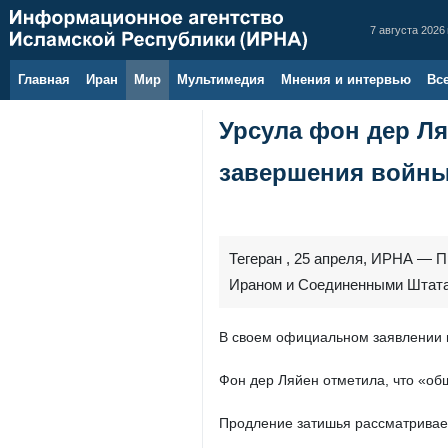
7 августа 2026 
Главная
Иран
Мир
Мультимедия
Мнения и интервью
Вс
Урсула фон дер Л
завершения войн
Тегеран , 25 апреля, ИРНА — 
Ираном и Соединенными Штатами
В своем официальном заявлении г
Фон дер Ляйен отметила, что «об
Продление затишья рассматривае