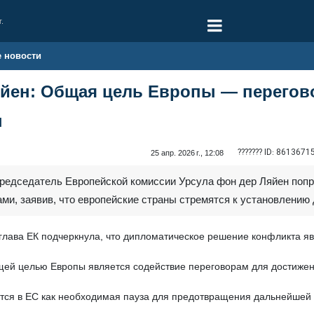
г.
е новости
яйен: Общая цель Европы — перегов
ы
??????? ID:
8613671
25 апр. 2026 г., 12:08
Председатель Европейской комиссии Урсула фон дер Ляйен поп
, заявив, что европейские страны стремятся к установлению д
лава ЕК подчеркнула, что дипломатическое решение конфликта я
щей целью Европы является содействие переговорам для достижен
тся в ЕС как необходимая пауза для предотвращения дальнейшей 